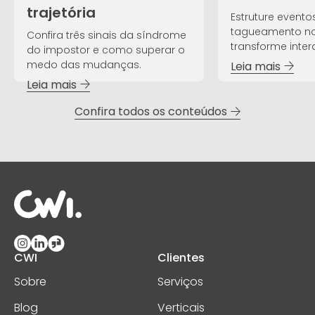
trajetória
Estruture evento
tagueamento no
Confira três sinais da síndrome
transforme inte
do impostor e como superar o
dados estratégi
medo das mudanças.
Leia mais
Leia mais
Confira todos os conteúdos
CWI
Clientes
Sobre
Serviços
Blog
Verticais