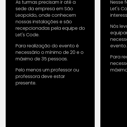
As turmas precisam ir até a
Nesse 
sede da empresa em São
Let's C
Leopoldo, onde conhecem
interes
nossas instalações e são
Nós le
recepcionadas pela equipe do
equipa
Let's Code.
necess
Para realização do evento é
evento.
necessário o mínimo de 20 e o
Para re
máximo de 35 pessoas.
necessá
Pelo menos um professor ou
máximo
professora deve estar
presente.