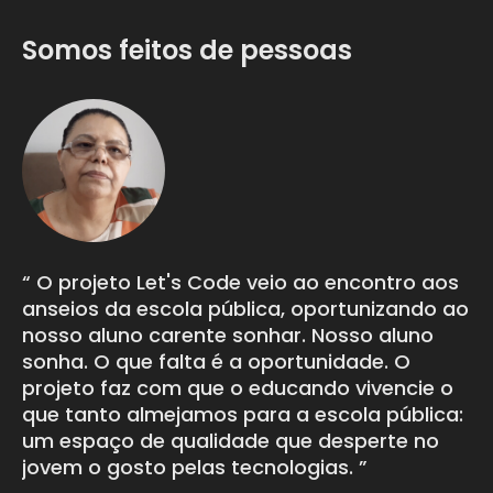
Somos feitos de pessoas
O projeto Let's Code veio ao encontro aos
E
anseios da escola pública, oportunizando ao
pa
nosso aluno carente sonhar. Nosso aluno
er
sonha. O que falta é a oportunidade. O
en
projeto faz com que o educando vivencie o
co
que tanto almejamos para a escola pública:
mu
um espaço de qualidade que desperte no
ti
jovem o gosto pelas tecnologias.
no