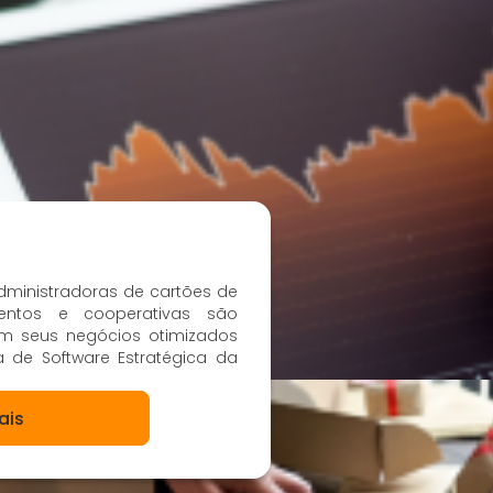
administradoras de cartões de
entos e cooperativas são
am seus negócios otimizados
 de Software Estratégica da
ais