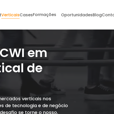
Formações
t
Verticais
Cases
Oportunidades
Blog
Cont
 CWI em
ical de
mercados verticais nos
es de tecnologia e de negócio
esafio se torne o nosso.