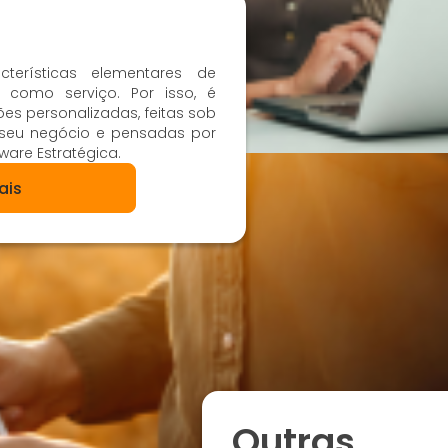
cterísticas elementares de
como serviço. Por isso, é
s personalizadas, feitas sob
seu negócio e pensadas por
ware Estratégica.
ais
Outras