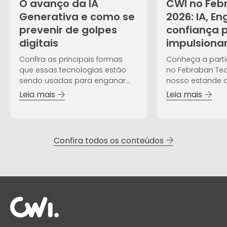
O avanço da IA
CWI no Feb
Generativa e como se
2026: IA, E
prevenir de golpes
confiança 
digitais
impulsiona
Confira as principais formas
Conheça a part
que essas tecnologias estão
no Febraban Tech
sendo usadas para enganar
nosso estande d
usuários.
evento!
Leia mais
Leia mais
Confira todos os conteúdos