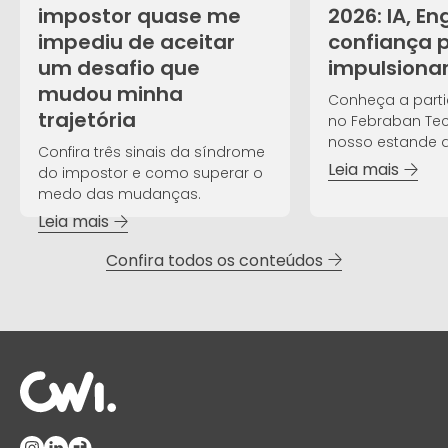
impostor quase me
2026: IA, E
impediu de aceitar
confiança 
um desafio que
impulsiona
mudou minha
Conheça a part
trajetória
no Febraban Tech
nosso estande d
Confira três sinais da síndrome
evento!
Leia mais
do impostor e como superar o
medo das mudanças.
Leia mais
Confira todos os conteúdos