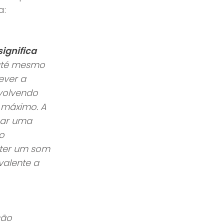
a:
significa
té mesmo
ever a
volvendo
 máximo. A
car uma
o
bter um som
valente a
são