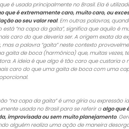
que é usada principalmente no Brasil. Ela é utiliza
go que é extremamente caro, muito caro, ou exc
ação ao seu valor real
. Em outras palavras, quan
o está “na capa da gaita”, significa que aquilo é mu
mais caro do que deveria ser. A origem exata da e
, mas a palavra “gaita” neste contexto provavelme
ma gaita de boca (harmônica) que, muitas vezes, 
ora. A ideia é que algo é tão caro que custaria 
ais caro do que uma gaita de boca com uma cap
oporcional.
são “na capa da gaita” é uma gíria ou expressão i
mente usada no Brasil para se referir a
algo que é
da, improvisada ou sem muito planejamento
. Ger
do alguém realiza uma ação de maneira desorga