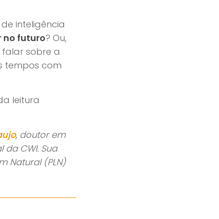
de inteligência
 no futuro
? Ou,
 falar sobre a
os tempos com
da leitura
aujo
, doutor em
al da CWI. Sua
m Natural (PLN)