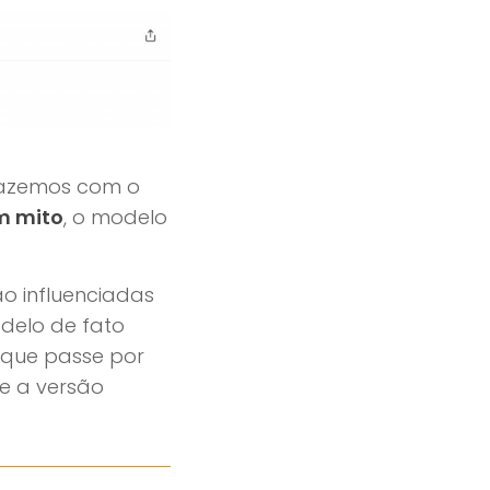
 fazemos com o
m mito
, o modelo
o influenciadas
odelo de fato
 que passe por
ue a versão