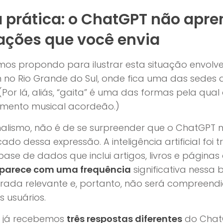
a prática: o ChatGPT não apr
ações que você envia
mos propondo para ilustrar esta situação envol
no Rio Grande do Sul, onde fica uma das sedes 
 (Por lá, aliás, “gaita” é uma das formas pela qua
umento musical acordeão.)
nalismo, não é de se surpreender que o ChatGPT 
cado dessa expressão. A inteligência artificial foi
se de dados que inclui artigos, livros e páginas
aparece com uma frequência
significativa nessa
rada relevante e, portanto, não será compreend
 usuários.
, já recebemos
três respostas diferentes
do Chat