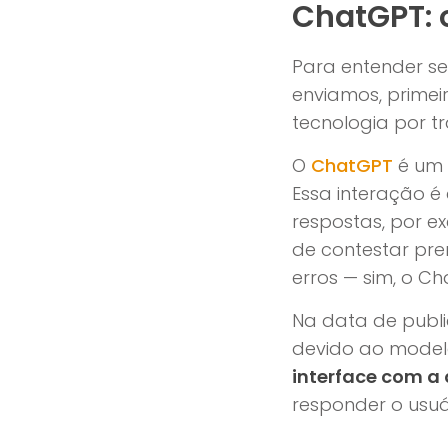
ChatGPT: o
Para entender s
enviamos, primei
tecnologia por t
O
ChatGPT
é um 
Essa interação é 
respostas, por e
de contestar prem
erros — sim, o C
Na data de publi
devido ao model
interface com a
responder o usuá