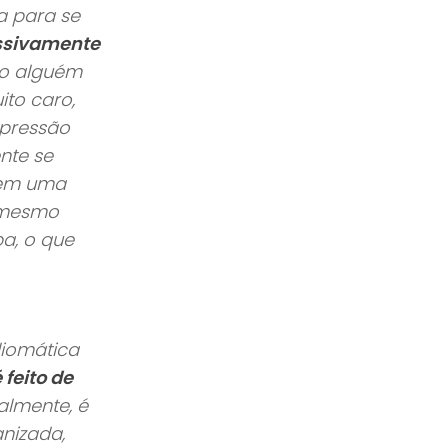
da para se
essivamente
do alguém
ito caro,
xpressão
nte se
tem uma
o mesmo
a, o que
diomática
 feito de
almente, é
nizada,