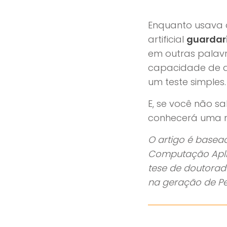
Enquanto usava o
artificial
guardari
em outras palavr
capacidade de a
um teste simples.
E, se você não sa
conhecerá uma n
O artigo é basea
Computação Aplica
tese de doutorad
na geração de Pe