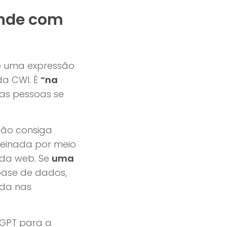
ende com
ve uma expressão
da CWI. É
“na
l as pessoas se
não consiga
 treinada por meio
 da web. Se
uma
 base de dados,
ida nas
GPT para a