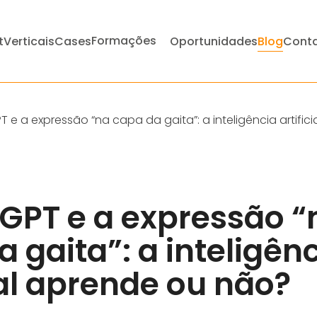
Formações
t
Verticais
Cases
Oportunidades
Blog
Cont
 e a expressão “na capa da gaita”: a inteligência artific
GPT e a expressão “
 gaita”: a inteligên
ial aprende ou não?