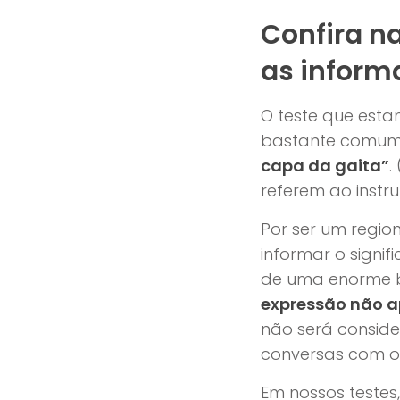
Confira n
as inform
O teste que esta
bastante comum 
capa da gaita”
.
referem ao instr
Por ser um regio
informar o signifi
de uma enorme ba
expressão não 
não será conside
conversas com os
Em nossos testes