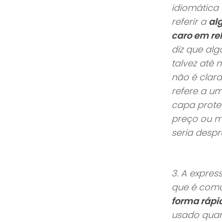
idiomática 
referir a
al
caro em rel
diz que alg
talvez até 
não é clara
refere a u
capa protet
preço ou m
seria despr
3.
A expres
que é comu
forma rápi
usado quan