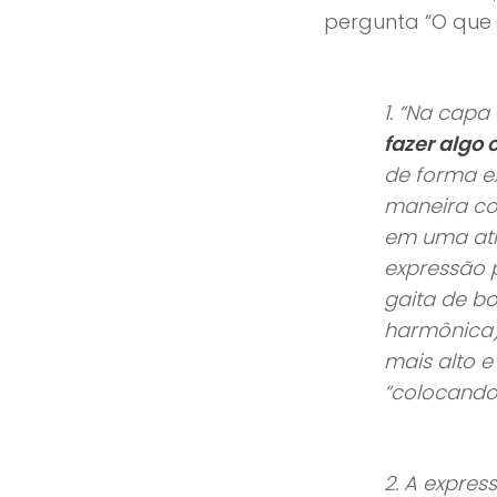
pergunta “O que s
1.
“Na capa 
fazer algo
de forma e
maneira co
em uma ati
expressão 
gaita de b
harmônica)
mais alto e
“colocando 
2.
A expres