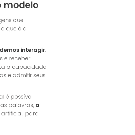
 o modelo
gens que
 o que é a
odemos interagir
.
as e receber
cita a capacidade
as e admitir seus
l é possível
ras palavras,
a
 artificial, para