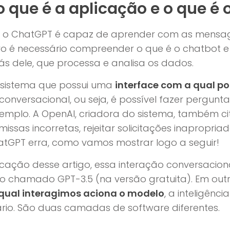
 que é a aplicação e o que é
e o ChatGPT é capaz de aprender com as mensa
ro é necessário compreender o que é o chatbot e
rás dele, que processa e analisa os dados.
sistema que possui uma
interface com a qual p
conversacional, ou seja, é possível fazer pergunt
xemplo. A OpenAI, criadora do sistema, também 
issas incorretas, rejeitar solicitações inapropriad
hatGPT erra, como vamos mostrar logo a seguir!
cação desse artigo, essa interação conversaciona
o chamado GPT-3.5 (na versão gratuita). Em out
 qual interagimos aciona o modelo
, a inteligência
rio. São duas camadas de software diferentes.