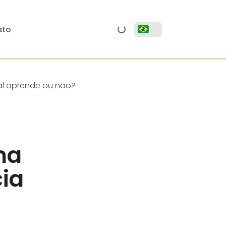
ato
ial aprende ou não?
na
cia