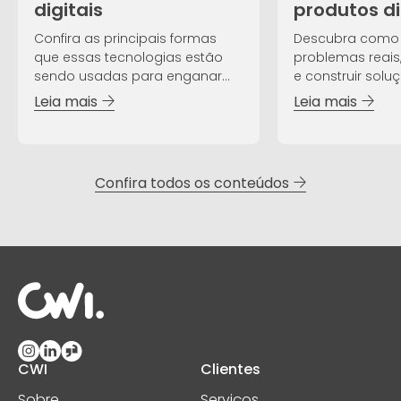
digitais
produtos di
Confira as principais formas
Descubra como i
que essas tecnologias estão
problemas reais,
sendo usadas para enganar
e construir sol
usuários.
valor.
Leia mais
Leia mais
Confira todos os conteúdos
CWI
Clientes
Sobre
Serviços