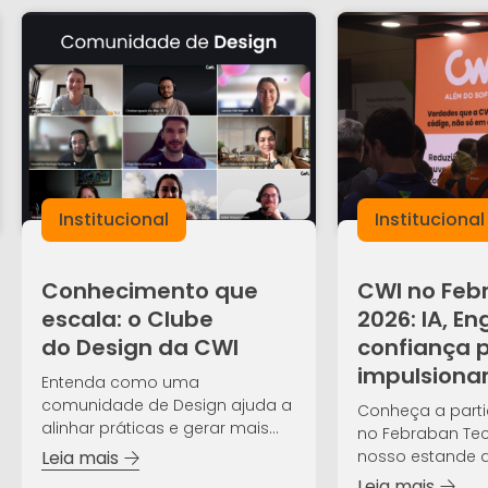
Institucional
Institucional
Conhecimento que
CWI no Feb
escala: o Clube
2026: IA, E
do Design da CWI
confiança 
impulsiona
Entenda como uma
comunidade de Design ajuda a
Conheça a part
alinhar práticas e gerar mais
no Febraban Tech
valor aos clientes.
nosso estande d
Leia mais
evento!
Leia mais