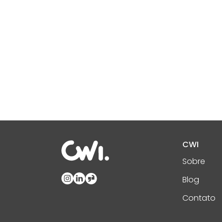
CWI
Sobre
Blog
Contato