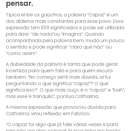
pensar.
Típica entre os gaúchos, a palavra “Capaz” é um
dos dialetos mais constantes para esse povo. Essa
expressão tem 1001 significados e pode ser utilizada
para dizer: “de nada”ou “imagina”. Quando
acompanhada pela palavra bem, muda um pouco
o sentido e pode significar: “claro que não” ou
“como assim”.
A dubiedade da palavra é tanta que pode gerar
incerteza para quem fala e para quem escuta
também. “No começo senti mais dúvida, aí fui
perguntando o que significa “capaz”? O que
significa isso? O que mais ouço é o “capaz” e “bah”,
mas esse é tranquilo”, pontua Catharina.
A mesma expressão que provocou dúvida para
Catharina, virou reflexão em Fabrício.
“O capaz foi algo que já falei várias vezes e para
mim não era algo regional. Nunca tinha me ligado