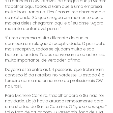
“Eu conheci a CWI através de amigos que já vieram
trabalhar aqui, todos diziam que é uma empresa
muito boa, tranquila. Eles ficaram me chamando e
eu relutando. Só que chegou um momento que a
maioria deles chegaram aqui e aí eu disse: ‘Agora
me sinto confortável para ir’.
“É uma empresa muito diferente do que eu
conhecia em relação à receptividade. O pessoal é
mais receptivo, todos se ajudam muito e são
bastante unidos. Todos conversam e eu acho isso
muito importante, de verdade”, afirma.
Dayana está entre as 54 pessoas que trabalham
conosco lá da Paraíba, no Nordeste. O estado é o
terceiro com o maior número de profissionais CWI
no Brasil.
Para Michelle Carreira, trabalhar para o Sul não foi
novidade. Ela já havia atuado remotamente para
uma startup de Santa Catarina. O “
game changer”
foi o fato de atuar com UX Research, foco de sua