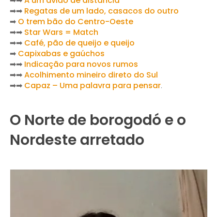
➡➡
A um avião de distância
➡➡
Regatas de um lado, casacos do outro
➡
O trem bão do Centro-Oeste
➡➡
Star Wars = Match
➡➡
Café, pão de queijo e queijo
➡
Capixabas e gaúchos
➡➡
Indicação para novos rumos
➡➡
Acolhimento mineiro direto do Sul
➡➡
Capaz – Uma palavra para pensar
.
O Norte de borogodó e o
Nordeste arretado