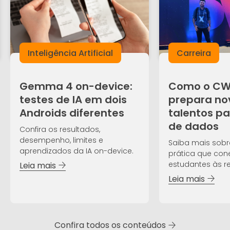
Inteligência Artificial
Carreira
Gemma 4 on-device:
Como o CWI
testes de IA em dois
prepara no
Androids diferentes
talentos pa
de dados
Confira os resultados,
desempenho, limites e
Saiba mais sobr
aprendizados da IA on-device.
prática que con
estudantes às 
Leia mais
do mercado.
Leia mais
Confira todos os conteúdos