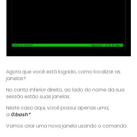
Agora que você está logado, como localizar as
janelas?
No canto inferior direito, ao lado do nome da sua
sessão estão suas janelas.
Neste caso aqui, você possui apenas uma,
a
0:bash*
.
Vamos criar uma nova janela usando o comando: