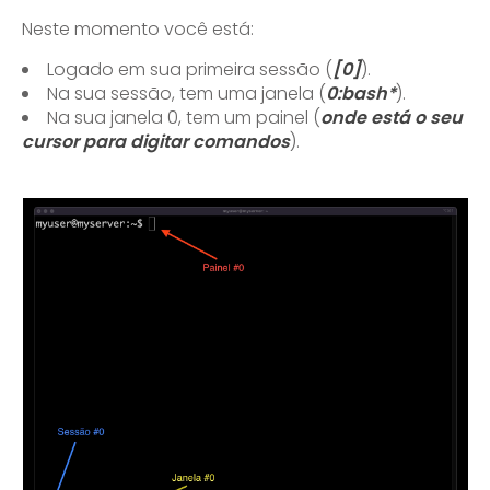
Neste momento você está:
Logado em sua primeira sessão (
[0]
).
Na sua sessão, tem uma janela (
0:bash*
).
Na sua janela 0, tem um painel (
onde está o seu
cursor para digitar comandos
).