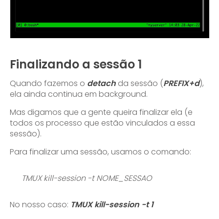
Finalizando a sessão 1
Quando fazemos o
detach
da sessão (
PREFIX+d
),
ela ainda continua em background.
Mas digamos que a gente queira finalizar ela (e
todos os processo que estão vinculados a essa
sessão).
Para finalizar uma sessão, usamos o comando:
TMUX kill-session -t NOME_SESSAO
No nosso caso:
TMUX kill-session -t 1