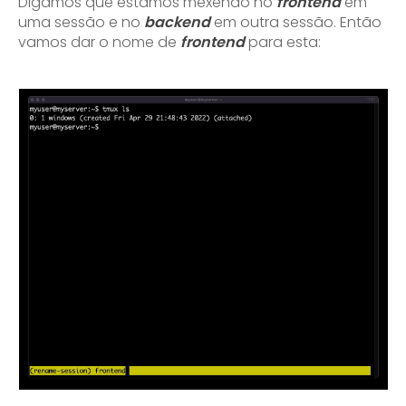
Digamos que estamos mexendo no
frontend
em
uma sessão e no
backend
em outra sessão. Então
vamos dar o nome de
frontend
para esta: