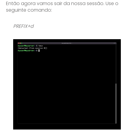
Então agora vamos sair da nossa sessão. Use o
seguinte comando:
PREFIX+d