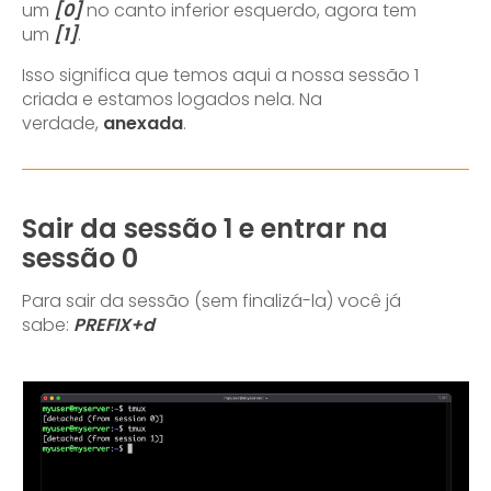
um
[0]
no canto inferior esquerdo, agora tem
um
[1]
.
Isso significa que temos aqui a nossa sessão 1
criada e estamos logados nela. Na
verdade,
anexada
.
Sair da sessão 1 e entrar na
sessão 0
Para sair da sessão (sem finalizá-la) você já
sabe:
PREFIX+d