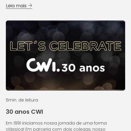
começar seu desafio profissional. Do outro, a empresa
Leia mais
com a missão de fazê-la se senti...
5
min. de leitura
30 anos CWI
Em 1991 iniciamos nossa jornada de uma forma
clássica! Em parceria com dois colegas, nosso