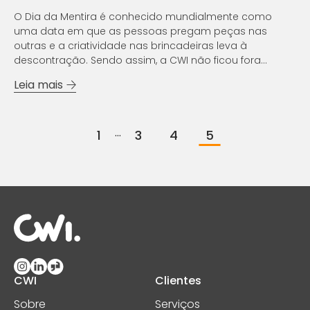
O Dia da Mentira é conhecido mundialmente como
uma data em que as pessoas pregam peças nas
outras e a criatividade nas brincadeiras leva à
descontração. Sendo assim, a CWI não ficou fora
dessa. Conheça um pouco de quem somos e desafie-
Leia mais
se a acertar nossos fatos e corrigir os e...
...
1
3
4
5
CWI
Clientes
Sobre
Serviços