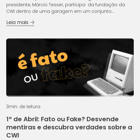
presidente, Márcio Tesser, participa da fundação da
CWI dentro de uma garagem em um conjunto
residencial, próximo ao centro de Porto Alegre. De lá
Leia mais
para cá, a empresa vem passando por um...
3
min. de leitura
1º de Abril: Fato ou Fake? Desvende
mentiras e descubra verdades sobre a
CWI