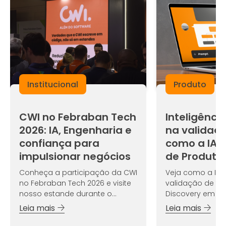
Institucional
Produto
CWI no Febraban Tech
Inteligência 
2026: IA, Engenharia e
na validaçã
confiança para
como a IA 
impulsionar negócios
de Produto
Conheça a participação da CWI
Veja como a IA 
no Febraban Tech 2026 e visite
validação de te
nosso estande durante o
Discovery em ti
evento!
Leia mais
Leia mais