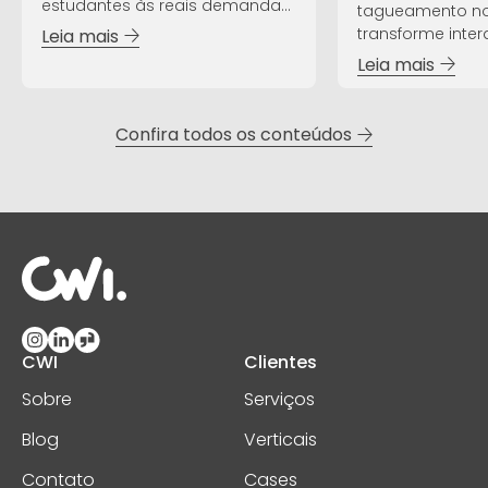
estudantes às reais demandas
tagueamento no
do mercado.
transforme inte
Leia mais
dados estratégi
Leia mais
Confira todos os conteúdos
CWI
Clientes
Sobre
Serviços
Blog
Verticais
Contato
Cases