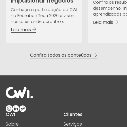
impulsionar negócios
Confira os resul
desempenho, lim
Conheça a participação da CWI
aprendizados da
no Febraban Tech 2026 e visite
nosso estande durante o
Leia mais
evento!
Leia mais
Confira todos os conteúdos
CWI
Clientes
Sobre
Serviços